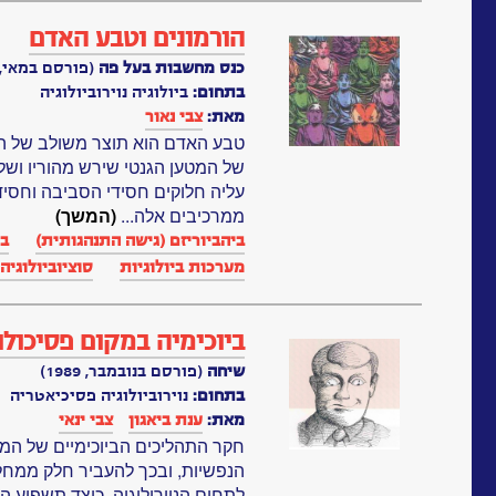
הורמונים וטבע האדם
כנס מחשבות בעל פה
(פורסם במאי, 1992)
בתחום:
ביולוגיה נוירוביולוגיה
מאת:
צבי נאור
טבע האדם הוא תוצר משולב של ה
של המטען הגנטי שירש מהוריו ושל
עליה חלוקים חסידי הסביבה וחסיד
ממרכיבים אלה...
(המשך)
ביהביוריזם (גישה התנהגותית)
בי
מערכות ביולוגיות‏
סוציוביולוגיה
ביוכימיה במקום פסיכולו
שיחה
(פורסם בנובמבר, 1989)
בתחום:
נוירוביולוגיה פסיכיאטריה
מאת:
ענת ביאגון
צבי ינאי
חקר התהליכים הביוכימיים של המו
הנפשיות, ובכך להעביר חלק ממח
לתחום הנוירולוגיה. כיצד תשפיע ה