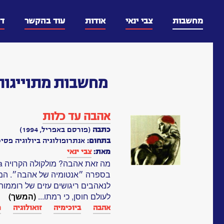
דלג
וכן
מחשבות
צבי ינאי
אודות
עוד בהקשר
ד
מחשבות
מתוייגות
אהבה עד כלות
כתבה
(פורסם באפריל, 1994)
בתחום:
אנתרופולוגיה ביולוגיה פסיכ
מאת:
צבי ינאי
בספרה ״אנטומיה של אהבה״. המו
לנאהבים ריגושים עזים של רוממות 
לעולם חוסן, כי רמתו...
(המשך)
אהבה
ביוכימיה
זואולוגיה
מ