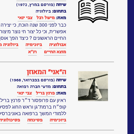
שיחה
(פורסם במרץ, 1972)
בתחום:
ביולוגיה
מאת:
מישל רבל
צבי ינאי
כבר לפני 300 שנה הוכח, כ
אפשרית, וכי כל יצור חי נוצר מיצור
החיים הראשונים ? כיצד הפך אוסף
אבולוציה
ביוכימיה
ביולוגיה 
מוצא החיים
רנ"א‏
ה”אני” המאוזן
שיחה
(פורסם בפברואר, 1968)
בתחום:
מדעי חברה רפואה
מאת:
פרנץ בריל
צבי ינאי
ראיון עם פרופסור ד״ר פרנץ ברי
קופ״ח ברמת־גן וראש החוג לפסיכ
ללמודי המשך ברפואה באוניברסיט
ביוכימיה
פסיכוזה
פסיכולוגיה