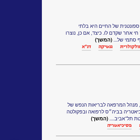
י יצירה ספונטנית של החיים היא בלתי
 חי אחר שקדם לו. כיצד, אם כן, נוצרו
 סתמי של...
(המשך)
מולקולרית
גנטיקה‏
דנ"א‏
ל, מנהל המרפאה לבריאות הנפש של
יאטריה בביה״ס לרפואה ובפקולטה
ת תל־אביב....
(המשך)
פסיכיאטריה