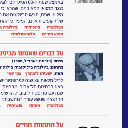
באמצע שנות ה-60 הט
מיליוני שנים, הציגו הביולוגים את
של הקופים והאדם, המעיד כי ההתפ
אבולוציה
ביוכימיה
ביולוגיה 
מוצא החיים
פלאונטולוגיה
על דברים שאנחנו מבינים
שיחה
(פורסם באפריל, 1988)
בתחום:
ביולוגיה פילוסופיה פילוסו
מאת:
ישעיהו ליבוביץ
צבי ינאי
לרגל מלאות 85 שנה לפרו
באוניברסיטת תל־אביב. מבחינת ״
שנה עם פרופסור ליבוביץ. הרשימה
ההרצאה שנשא עורך ״מחשבות" בסי
אבולוציה
אמונה
אנטומיה
ב
על התהוות החיים