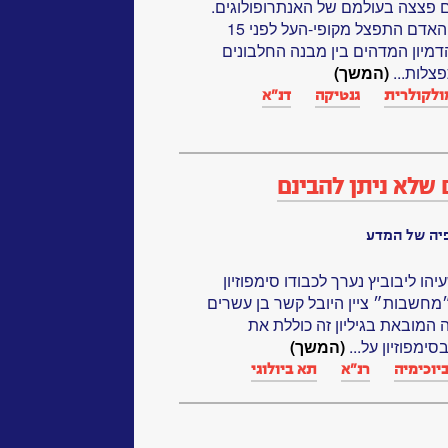
ילו הביולוגים פצצה בעולמם של האנתרופולוגים.
כנגד ממצאי המאובנים, שהראו כי האדם התפצל מקופי-העל לפני 15
 הדמיון המדהים בין מבנה החלבונים
צלות...
(המשך)
מולקולרית
גנטיקה‏
דנ"א‏
 שלא ניתן להבינם
פיה של המדע
פסור ישעיהו ליבוביץ נערך לכבודו סימפוזיון
מחשבות״ ציין היובל קשר בן עשרים
 המובאת בגיליון זה כוללת את
מפוזיון על...
(המשך)
יוכימיה
רנ"א‏
תא ביולוגי