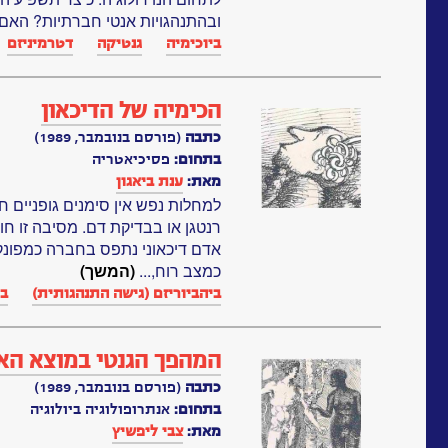
ובהתנהגויות אנטי חברתיות? האם
ביוכימיה
גנטיקה‏
דטרמיניזם
הכימיה של הדיכאון
כתבה
(פורסם בנובמבר, 1989)
בתחום:
פסיכיאטריה
מאת:
ענת ביאגון
למחלות נפש אין סימנים גופניים חי
רנטגן או בבדיקת דם. מסיבה זו ח
אדם דיכאוני נתפס בחברה כמפונק או
כמצב רוח,...
(המשך)
ביהביוריזם (גישה התנהגותית)
בי
המהפך הגנטי במוצא הא
כתבה
(פורסם בנובמבר, 1989)
בתחום:
אנתרופולוגיה ביולוגיה
מאת:
צבי ליפשיץ