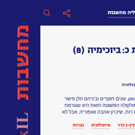
ליה מחשבות
חפש
 כ:
ביוכימיה
(8)
חפש:
חפש
ולוגיה
מה זאת אהבה? מולקולה הקרויה pea, עונים חוקרים וביניהם הלן פישר
לקולה הפשוטה הזאת היא שגורמת
רוח, שיכרון אהבה ואופוריה. אבל לא
ין-ג׳נדר
מיתולוגיה
נצרות